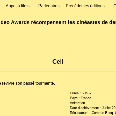
Appel à films
Partenaires
Précédentes éditions
C
ideo Awards récompensent les cinéastes de de
Cell
e revivre son passé tourmenté.
Durée : 6’15 »
Pays : France
Animation
Date d’achèvement : Juillet 20
Réalisateurs : Corentin Becq,